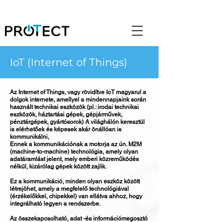
IoT (Internet of Things)
Az Internet of Things, vagy rövidítve IoT magyarul a
dolgok internete, amellyel a mindennapjaink során
használt technikai eszközök (pl.: irodai technikai
eszközök, háztartási gépek, gépjárművek,
pénztárgépek, gyártósorok) A világhálón keresztül
is elérhetőek és képesek akár önállóan is
kommunikálni,
Ennek a kommunikációnak a motorja az ún. M2M
(machine-to-machine) technológia, amely olyan
adatáramlást jelent, mely emberi közreműködés
nélkül, kizárólag gépek között zajlik.
Ez a kommunikáció, minden olyan eszköz között
létrejöhet, amely a megfelelő technológiával
(érzékelőkkel, chipekkel) van ellátva ahhoz, hogy
integrálható legyen a rendszerbe.
Az összekapcsolható, adat -és információmegosztó