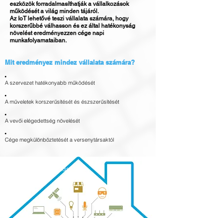
eszközök forradalmasíthatják a vállalkozások
működését a világ minden tájáról.
Az IoT lehetővé teszi vállalata számára, hogy
korszerűbbé válhasson és ez által hatékonyság
növelést eredményezzen cége napi
munkafolyamataiban.
Mit eredményez mindez vállalata számára?
A szervezet hatékonyabb működését
A műveletek korszerűsítését és észszerűsítését
A vevői elégedettség növelését
Cége megkülönböztetését a versenytársaktól
Egyedi megoldások