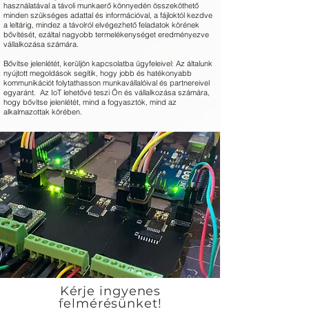
használatával a távoli munkaerő könnyedén összeköthető
minden szükséges adattal és információval, a fájloktól kezdve
a leltárig, mindez a távolról elvégezhető feladatok körének
bővítését, ezáltal nagyobb termelékenységet eredményezve
vállalkozása számára.
Bővítse jelenlétét, kerüljön kapcsolatba ügyfeleivel: Az általunk
nyújtott megoldások segítik, hogy jobb és hatékonyabb
kommunikációt folytathasson munkavállalóival és partnereivel
egyaránt. Az IoT lehetővé teszi Ön és vállalkozása számára,
hogy bővítse jelenlétét, mind a fogyasztók, mind az
alkalmazottak körében.
Kérje ingyenes
felmérésünket!