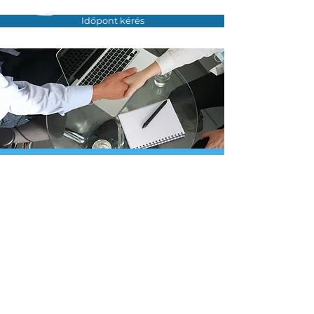
Időpont kérés
Hívjon minket
Tel:
+36-30-970-98-98
Írjon nekünk
info@proit.hu
Munka időnk
Hétfőtől - Péntekig
8:00 - 18:00