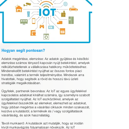
Hogyan segít pontosan?
Adatok megértése, elemzése: Az adatok gyűjtése és későbbi
elemzése számos tényező kapcsán nyújt betekintést, amelyek
nélkülözhetetlenek a vállalkozása hatékony működtetéséhez.
Mindenekelőtt betekintést nyújthat az összes fontos piaci
trendbe, valamint a termék teljesítményébe. Mindezek arra
hivatottak, hogy segítsék a rövid és hosszú távú üzleti
stratégiák megalkotásában.
Ügyfelek, partnerek bevonása: Az IoT az egyes ügyfelekkel
kapcsolatos adatokat kínálhat számára, így személyre szabott
szolgáltatást nyújthat. Az IoT eszközökkel, amelyek az
ügyfelekkel összekötik az elemeket, elemezheti az adatokat,
hogy jobban megértse a vásárlási ciklusok minden szakaszát,
kezdve a kutatástól, a termékeik és / vagy szolgáltatások
vásárlásáig, és azok használatáig.
T
ávoli munkaerő: A kutatások azt mutatják, hogy az irodán
kívüli munkavégzés folyamatosan növekszik. Az IoT